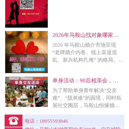
2026年马鞍山找对象哪家机构靠谱
2026 年马鞍山婚介市场呈现
“老牌婚介内卷、线上渠道混
乱、新兴机构扎堆” 的格局。简
单的横向对比马鞍山各种婚
介，1、......
单身活动：90后相亲会，时间666
为了帮助单身青年解决“交友
难”、“脱单难”的困境，同时拓
展社交圈层，马鞍山恒缘婚介
将举办这场优质单身青年的交

友活动。参与......
电话：18955593846